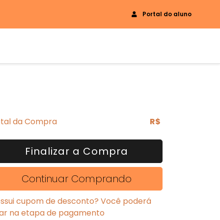
Portal do aluno
tal da Compra
R$
Finalizar a Compra
Continuar Comprando
ssui cupom de desconto? Você poderá
ar na etapa de pagamento